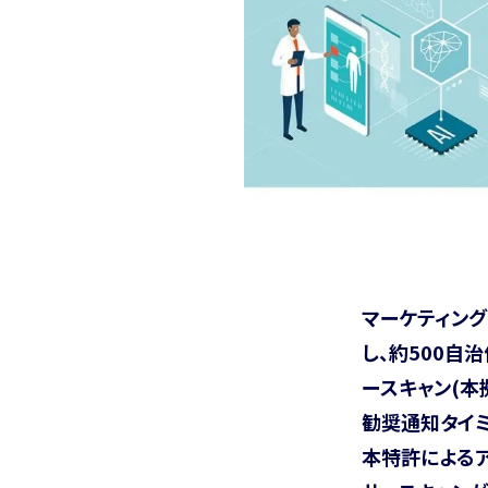
マーケティン
し、約500自
ースキャン(本
勧奨通知タイ
本特許によるア