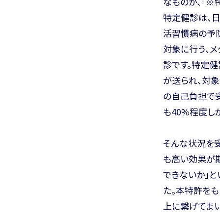
なものが、「※
特定健診は、
活習慣病の予防
対象に行う、メ
診です。特定
が送られ、対象
の自己負担で
も40%程度し
そんな状況を受
も高い効果が
できないか」と
た。本特許を
上に繋げてまい