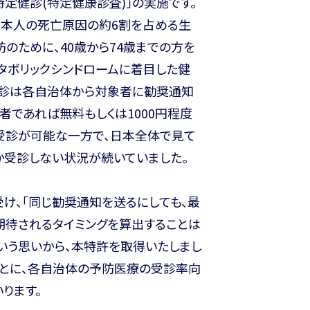
特定健診(特定健康診査)」の実施です。
日本人の死亡原因の約6割を占める生
のために、40歳から74歳までの方を
タボリックシンドロームに着目した健
健診は各自治体から対象者に勧奨通知
者であれば無料もしくは1000円程度
受診が可能な一方で、日本全体で見て
か受診しない状況が続いていました。
け、「同じ勧奨通知を送るにしても、最
期待されるタイミングを算出することは
いう思いから、本特許を取得いたしまし
もとに、各自治体の予防医療の受診率向
ります。