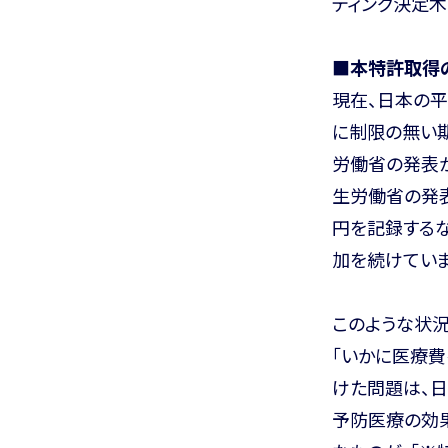
ティング決定木
■本特許取得
現在、日本の平
に制限の無い期
労働省の発表か
生労働省の発表
円を記録する
加を続けていま
このような状況
「いかに医療
けた問題は、日
予防医療の効